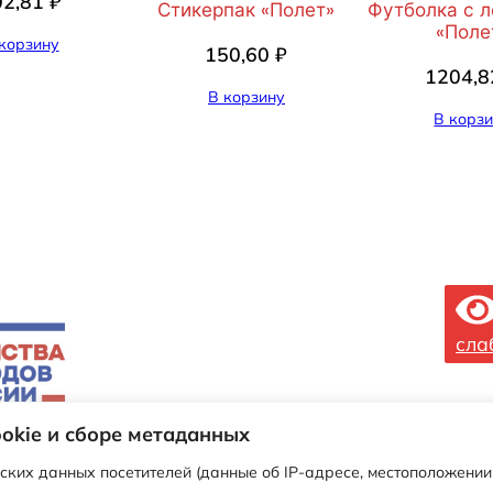
02,81
₽
Стикерпак «Полет»
Футболка с 
о
«Поле
корзину
л
150,60
₽
1204,
е
В корзину
т
В корз
"
сла
okie и сборе метаданных
ских данных посетителей (данные об IP-адресе, местоположении 