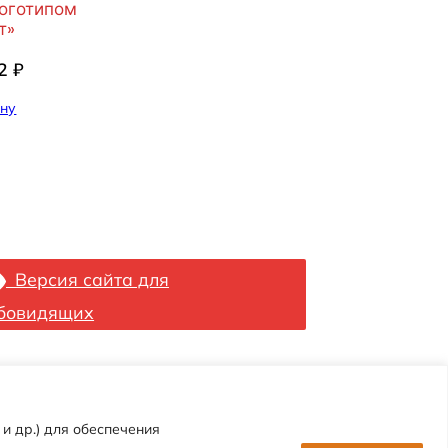
логотипом
т»
82
₽
ину
Версия сайта для
бовидящих
и др.) для обеспечения