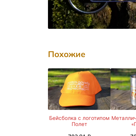
Похожие
Бейсболка с логотипом
Металлич
Полет
«