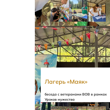
Лагерь «Маяк»
беседа с ветеранами ВОВ в рамках
Уроков мужества