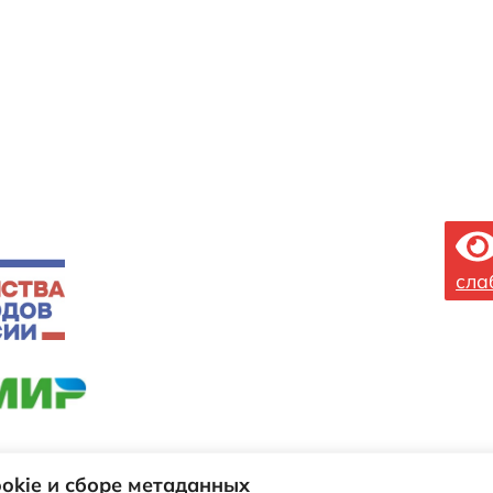
сла
пальное автономное учреждение «Центр детского отдыха «Пе
okie и сборе метаданных