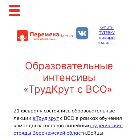
Перейти
КУПИТЬ
к
ПУТЕВКУ
Меню
содержимому
ЛИЧНЫЙ
КАБИНЕТ
Образовательные
интенсивы
«ТрудКрут с ВСО»
21 февраля состоялись образовательные
лекции
#ТрудКрут
с ВСО в рамках обучения
командных составов линейных
студенческие
отряды Воронежской области
.Бойцы