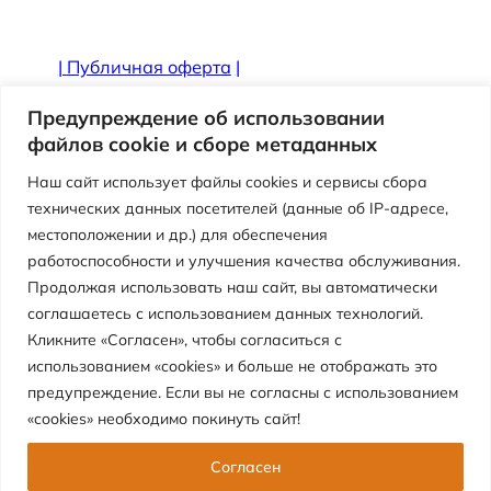
|
Публичная оферта
|
Противодействие коррупции
Предупреждение об использовании
файлов cookie и сборе метаданных
Наш сайт использует файлы cookies и сервисы сбора
технических данных посетителей (данные об IP-адресе,
местоположении и др.) для обеспечения
работоспособности и улучшения качества обслуживания.
Продолжая использовать наш сайт, вы автоматически
соглашаетесь с использованием данных технологий.
Кликните «Согласен», чтобы согласиться с
использованием «cookies» и больше не отображать это
Версия сайта для слабовидящих
предупреждение. Если вы не согласны с использованием
«cookies» необходимо покинуть сайт!
Муниципальное автономное учреждение
«Центр детского отдыха «Перемена»
Согласен