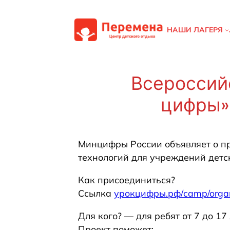
Перейти
к
НАШИ ЛАГЕРЯ
содержимому
Всероссий
цифры» 
Минцифры России объявляет о п
технологий для учреждений детс
Как присоединиться?
Ссылка
урокцифры.рф/camp/orga
Для кого? — для ребят от 7 до 17 
Проект поможет: