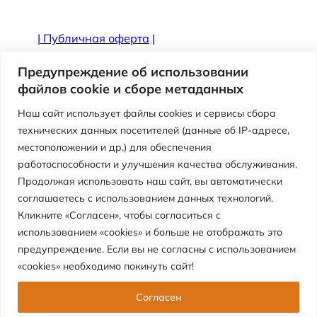
|
Публичная оферта
|
Противодействие коррупции
Предупреждение об использовании
файлов cookie и сборе метаданных
Наш сайт использует файлы cookies и сервисы сбора
технических данных посетителей (данные об IP-адресе,
местоположении и др.) для обеспечения
работоспособности и улучшения качества обслуживания.
Продолжая использовать наш сайт, вы автоматически
соглашаетесь с использованием данных технологий.
Кликните «Согласен», чтобы согласиться с
использованием «cookies» и больше не отображать это
Версия сайта для слабовидящих
предупреждение. Если вы не согласны с использованием
«cookies» необходимо покинуть сайт!
Муниципальное автономное учреждение
«Центр детского отдыха «Перемена»
Согласен