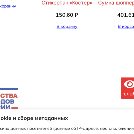
л
Стикерпак «Костер»
Сумка шоппер
корзину
к
150,60
₽
401,6
а
с
В корзину
В корз
л
о
г
о
т
и
п
о
сла
м
К
о
okie и сборе метаданных
с
т
ских данных посетителей (данные об IP-адресе, местоположении 