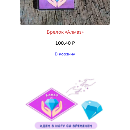
к
о
н
о
Брелок «Алмаз»
в
ы
100,40
₽
й
В корзину
"
А
л
м
а
з
"