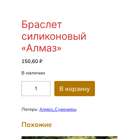
Браслет
силиконовый
«Алмаз»
150,60
₽
В наличии
К
В корзину
о
л
и
Лагерь:
Алмаз_Сувениры
ч
е
Похожие
с
т