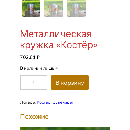
Металлическая
кружка «Костёр»
702,81
₽
В наличии лишь 4
К
В корзину
о
л
и
Лагерь:
Костер_Сувениры
ч
е
Похожие
с
т