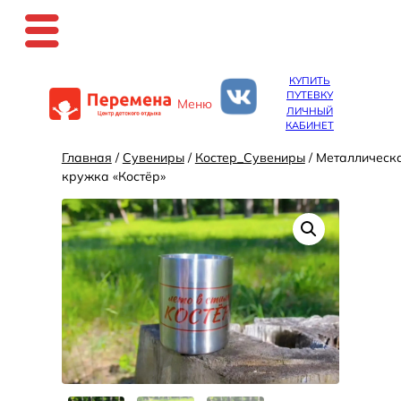
Перейти
КУПИТЬ
к
ПУТЕВКУ
Меню
содержимому
ЛИЧНЫЙ
КАБИНЕТ
Главная
/
Сувениры
/
Костер_Сувениры
/ Металлическ
кружка «Костёр»