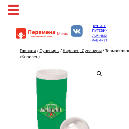
Перейти
КУПИТЬ
к
ПУТЕВКУ
Меню
содержимому
ЛИЧНЫЙ
КАБИНЕТ
Главная
/
Сувениры
/
Кировец_Сувениры
/ Термостака
«Кировец»