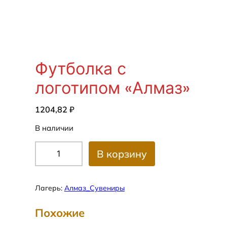
Футболка с
логотипом «Алмаз»
1204,82
₽
В наличии
К
В корзину
о
л
и
Лагерь:
Алмаз_Сувениры
ч
е
Похожие
с